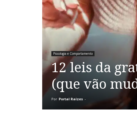
Psicologia e Comportamento
12 leis da gr
(que vão mud
Por
Portal Raízes
-