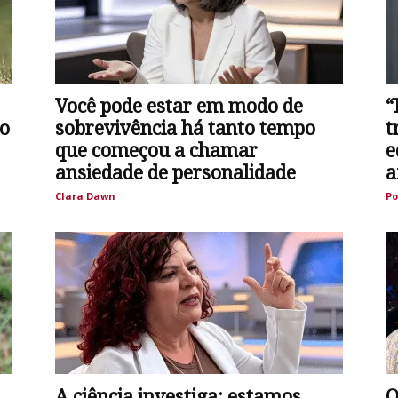
Você pode estar em modo de
“
do
sobrevivência há tanto tempo
t
que começou a chamar
e
ansiedade de personalidade
a
Clara Dawn
Po
A ciência investiga: estamos
O