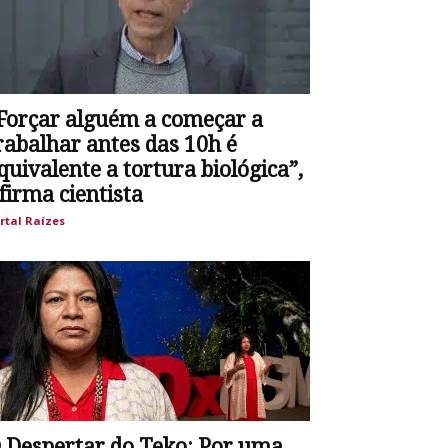
Forçar alguém a começar a
rabalhar antes das 10h é
quivalente a tortura biológica”,
firma cientista
rtal Raízes
 Despertar do Teko: Por uma