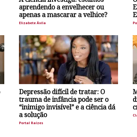
aprendendo a envelhecer ou
E
apenas a mascarar a velhice?
E
Elizabete Ávila
Po
o
Depressão difícil de tratar: O
M
trauma de infância pode ser o
d
“inimigo invisível” e a ciência dá
c
a solução
Cl
Portal Raízes