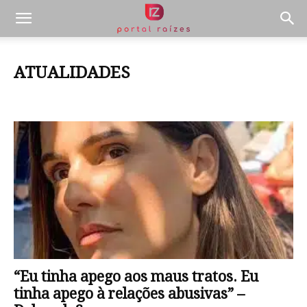
ATUALIDADES
Atualidades
Celebridades
Cultura
Datas Comemorativas
Entretenimento
Filosofia
Literatura
Meio ambiente
Notícias
Pais e Filhos
Pets
Psicologia e Comportamento
Receitas
Saúde e Bem Estar
Sociologia e Política
Utilidade pública
“Eu tinha apego aos maus tratos. Eu
tinha apego à relações abusivas” –