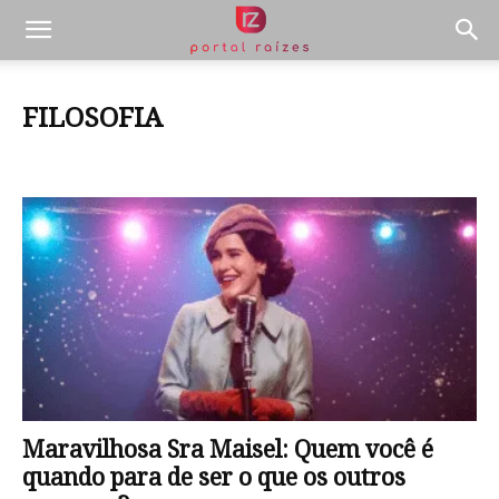
FILOSOFIA
Atualidades
Celebridades
Cultura
Datas Comemorativas
Entretenimento
Filosofia
Literatura
Meio ambiente
Notícias
Pais e Filhos
Pets
Psicologia e Comportamento
Receitas
Saúde e Bem Estar
Sociologia e Política
Utilidade pública
Maravilhosa Sra Maisel: Quem você é
quando para de ser o que os outros