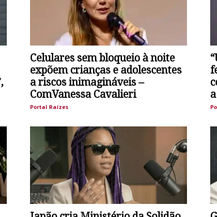
Celulares sem bloqueio à noite
“
expõem crianças e adolescentes
f
,
a riscos inimagináveis –
c
ComVanessa Cavalieri
a
Portal Raízes
Po
Japão cria Ministério da Solidão
G