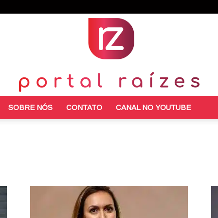
SOBRE NÓS
CONTATO
CANAL NO YOUTUBE
Portal
morativas
Entretenimento
Filosofia
Literatura
Meio ambiente
rtamento
Receitas
Saúde e Bem Estar
Sociologia e Política
Raízes