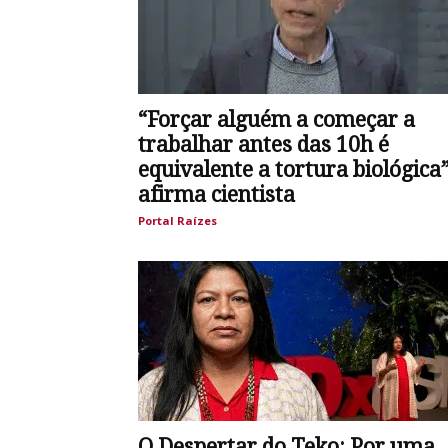
“Forçar alguém a começar a
trabalhar antes das 10h é
equivalente a tortura biológica”
afirma cientista
Portal Raízes
O Despertar do Teko: Por uma