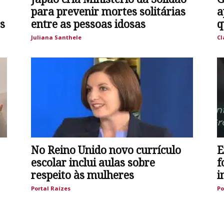
para prevenir mortes solitárias
a
s
entre as pessoas idosas
q
Juliana Santhele
Cl
No Reino Unido novo currículo
E
escolar inclui aulas sobre
f
respeito às mulheres
i
Portal Raízes
Po