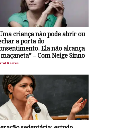
Uma criança não pode abrir ou
echar a porta do
onsentimento. Ela não alcança
 maçaneta” – Com Neige Sinno
rtal Raízes
eração sedentária: estudo