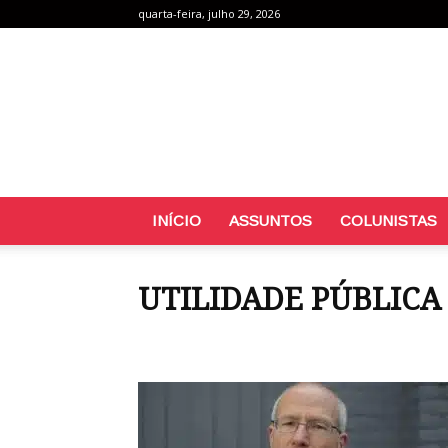
quarta-feira, julho 29, 2026
INÍCIO
ASSUNTOS
COLUNISTAS
UTILIDADE PÚBLICA
Atualidades
Celebridades
Cultura
Datas Come
Notícias
Pais e Filhos
Pets
Psicologia e Compo
Utilidade pública