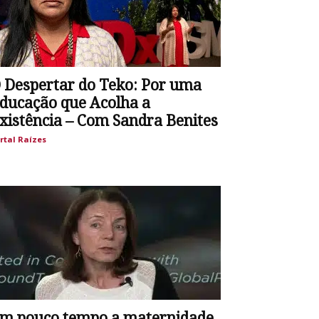
 Despertar do Teko: Por uma
ducação que Acolha a
xistência – Com Sandra Benites
rtal Raízes
m pouco tempo a maternidade