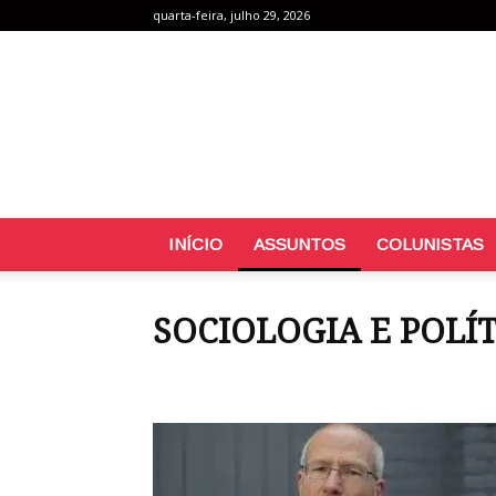
quarta-feira, julho 29, 2026
INÍCIO
ASSUNTOS
COLUNISTAS
SOCIOLOGIA E POLÍ
Atualidades
Celebridades
Cultura
Datas Come
Notícias
Pais e Filhos
Pets
Psicologia e Compo
Utilidade pública