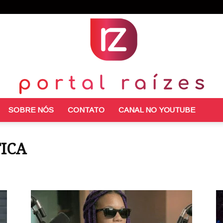
SOBRE NÓS
CONTATO
CANAL NO YOUTUBE
Portal
TICA
morativas
Entretenimento
Filosofia
Literatura
Meio ambiente
rtamento
Receitas
Saúde e Bem Estar
Sociologia e Política
Raízes