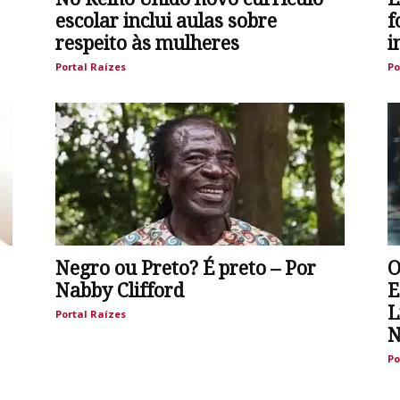
escolar inclui aulas sobre
f
respeito às mulheres
i
Portal Raízes
Po
Negro ou Preto? É preto – Por
O
Nabby Clifford
E
L
Portal Raízes
N
Po