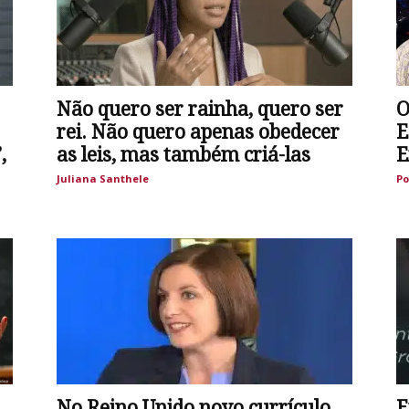
Não quero ser rainha, quero ser
O
rei. Não quero apenas obedecer
E
,
as leis, mas também criá-las
E
Juliana Santhele
Po
No Reino Unido novo currículo
E