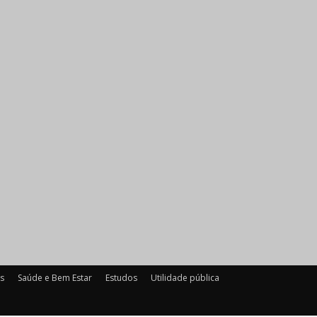
es
Saúde e Bem Estar
Estudos
Utilidade pública