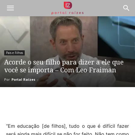
Pais e Filhos
Acorde o seu filho para dizer a ele que
você se importa – Com Leo Fraiman
Por
Portal Raízes
-
“Em educação [de filhos], tudo o que é difícil fazer
será ainda mais difícil se não for feito. Não tem como