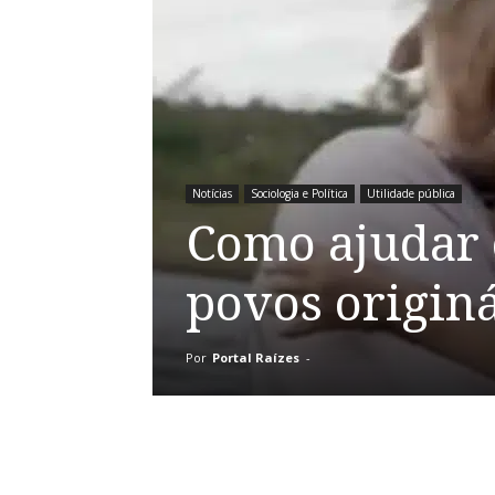
Notícias
Sociologia e Política
Utilidade pública
Como ajudar 
povos originá
Por
Portal Raízes
-