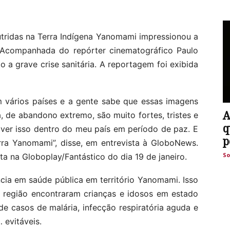
utridas na Terra Indígena Yanomami impressionou a
o). Acompanhada do repórter cinematográfico Paulo
to a grave crise sanitária. A reportagem foi exibida
em vários países e a gente sabe que essas imagens
A
, de abandono extremo, são muito fortes, tristes e
q
 ver isso dentro do meu país em período de paz. E
p
rra Yanomami”, disse, em entrevista à GloboNews.
So
a na Globoplay/Fantástico do dia 19 de janeiro.
cia em saúde pública em território Yanomami. Isso
a região encontraram crianças e idosos em estado
e casos de malária, infecção respiratória aguda e
 evitáveis.