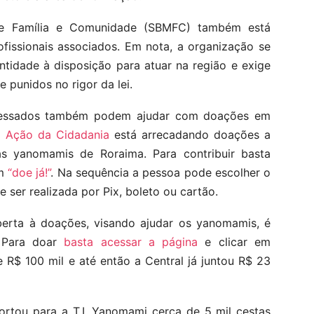
 de Família e Comunidade (SBMFC) também está
fissionais associados. Em nota, a organização se
ntidade à disposição para atuar na região e exige
 punidos no rigor da lei.
teressados também podem ajudar com doações em
 Ação da Cidadania
está arrecadando doações a
as yanomamis de Roraima. Para contribuir basta
em
“doe já!”
. Na sequência a pessoa pode escolher o
ser realizada por Pix, boleto ou cartão.
erta à doações, visando ajudar os yanomamis, é
 Para doar
basta acessar a página
e clicar em
e R$ 100 mil e até então a Central já juntou R$ 23
portou para a T.I. Yanomami cerca de 5 mil cestas