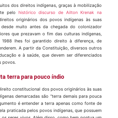
itos dos direitos indígenas, graças à mobilização
nte pelo
histórico discurso de Ailton Krenak na
reitos originários dos povos indígenas às suas
 desde muito antes da chegada do colonizador
riores que prezavam o fim das culturas indígenas,
1988 lhes foi garantido direito à diferença, de
derem. A partir da Constituição, diversos outros
educação e à saúde, que devem ser diferenciados
s povos.
ta terra para pouco índio
reito constitucional dos povos originários às suas
ndígenas demarcadas são “terra demais para pouca
rgumento é entender a terra apenas como fonte de
uela praticada pelos povos indígenas, que possuem
r os seres vivos. Além disso, como bem pontua um