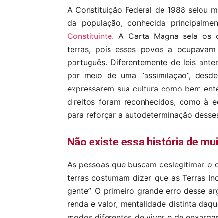
A Constituição Federal de 1988 selou mu
da população, conhecida principalme
Constituinte.
A Carta Magna sela os di
terras, pois esses povos a ocupavam
português. Diferentemente de leis ante
por meio de uma “assimilação”, desde 
expressarem sua cultura como bem enten
direitos foram reconhecidos, como à 
para reforçar a autodeterminação desse
Não existe essa história de mui
As pessoas que buscam deslegitimar o di
terras costumam dizer que as Terras I
gente”. O primeiro grande erro desse a
renda e valor, mentalidade distinta daq
modos diferentes de viver e de enxerga