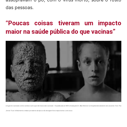
das pessoas.
“Poucas coisas tiveram um impacto
maior na saúde pública do que vacinas”
Um garoto vacinado contra varíola e outro que não havia sido vacinado – foi publicada em 1901 e tirada pelo Dr. Allan Warner no Hospital de Isolamento de Leicester. Foto: The
Jenner Trust. Infelizmente a midia e jornalismo da época não divulgam fotos impactantes como essa.