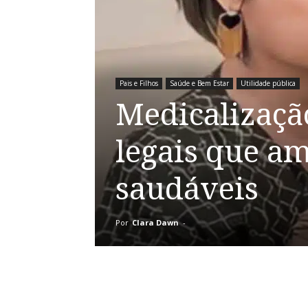
Pais e Filhos
Saúde e Bem Estar
Utilidade pública
Medicalização
legais que a
saudáveis
Por
Clara Dawn
-