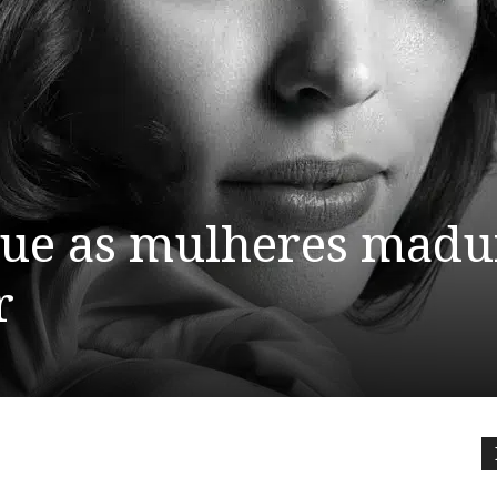
que as mulheres madu
r