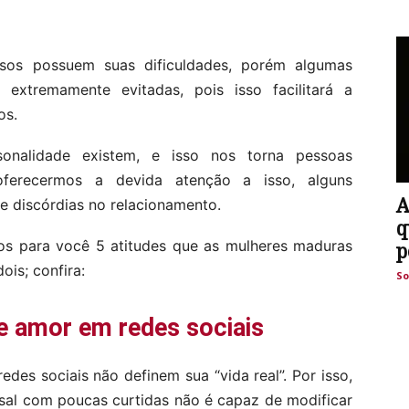
sos possuem suas dificuldades, porém algumas
xtremamente evitadas, pois isso facilitará a
os.
sonalidade existem, e isso nos torna pessoas
oferecermos a devida atenção a isso, alguns
A
 discórdias no relacionamento.
q
mos para você 5 atitudes que as mulheres maduras
p
is; confira:
So
e amor em redes sociais
es sociais não definem sua “vida real”. Por isso,
sal com poucas curtidas não é capaz de modificar