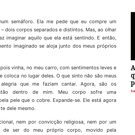
 num semáforo. Ela me pede que eu compre um
 – dois corpos separados e distintos. Mas, ao olhar
z imaginar aquilo que ela está sentindo. E então,
mento imaginado se aloja junto dos meus próprios
A
pois vinha, no meu carro, com sentimentos leves e
q
e coloca no lugar deles. O que sinto não são meus
p
 alegria que me faziam cantar. Agora, são os
So
estão dentro de mim. Meu corpo sofre uma
pela pele que o cobre. Expande-se. Ele está agora
rte dele mesmo.
cional, nem por convicção religiosa, nem por um
al de ser do meu próprio corpo, movido pela