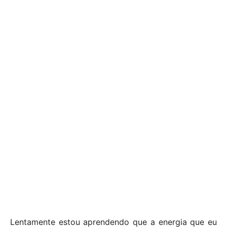
Lentamente estou aprendendo que a energia que eu