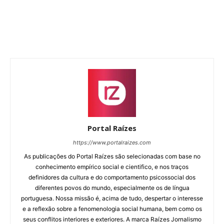
Portal Raízes
https://www.portalraizes.com
As publicações do Portal Raízes são selecionadas com base no
conhecimento empírico social e cientifico, e nos traços
definidores da cultura e do comportamento psicossocial dos
diferentes povos do mundo, especialmente os de língua
portuguesa. Nossa missão é, acima de tudo, despertar o interesse
e a reflexão sobre a fenomenologia social humana, bem como os
seus conflitos interiores e exteriores. A marca Raízes Jornalismo