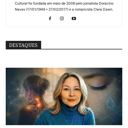
Cultural foi fundada em maio de 2008 pelo jornalista Doracino
Naves (17/01/1949 * 27/02/2017) e a romancista Clara Dawn.
DESTAQUES