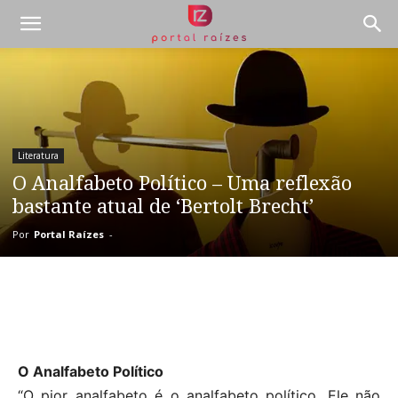
Literatura
O Analfabeto Político – Uma reflexão
bastante atual de ‘Bertolt Brecht’
Por
Portal Raízes
-
O Analfabeto Político
“O pior analfabeto é o analfabeto político. Ele não