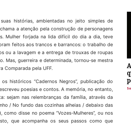
 suas histórias, ambientadas no jeito simples de
 chama a atenção pela construção de personagens
 Mulher forjada na lida difícil do dia a dia, teve
oram feitos aos trancos e barrancos: o trabalho de
s ou a lavagem e a entrega de trouxas de roupas
o. Mas, guerreira e determinada, tornou-se mestra
A
ura Comparada pela UFF.
q
p
 os históricos “Cadernos Negros”, publicação do
So
escreveu poesias e contos. A memória, no entanto,
a: sejam nas relembranças da família, através da
nho / No fundo das cozinhas alheias / debaixo das
”), como disse no poema “Vozes-Mulheres”, ou nos
sesto, que acompanha os seus passos como que