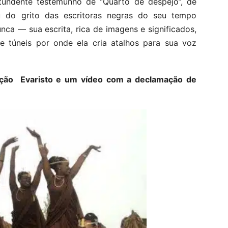
undente testemunho de “Quarto de despejo”, de
u do grito das escritoras negras do seu tempo
nca — sua escrita, rica de imagens e significados,
e túneis por onde ela cria atalhos para sua voz
ção Evaristo e um vídeo com a declamação de