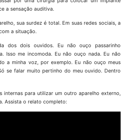
 passar por uma cirurgia para colocar um implante
ce a sensação auditiva.
elho, sua surdez é total. Em suas redes sociais, a
com a situação.
rda dos dois ouvidos. Eu não ouço passarinho
a. Isso me incomoda. Eu não ouço nada. Eu não
do a minha voz, por exemplo. Eu não ouço meus
Só se falar muito pertinho do meu ouvido. Dentro
es internas para utilizar um outro aparelho externo,
 Assista o relato completo: