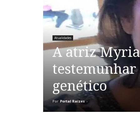
Atualidades
A atriz Myria
testemunhar 
genético
Por
Portal Raízes
-