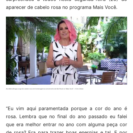
aparecer de cabelo rosa no programa Mais Você.
Ana Maria Braga surge de cabelo rosa em homenagem ao aniversário de São Paulo no ‘Mais Você’ — Foto: Globo
“Eu vim aqui paramentada porque a cor do ano é
rosa. Lembra que no final do ano passado eu falei
que era melhor entrar no ano com alguma peça cor
de rosa? Era para trazer boas energias e tal. E por