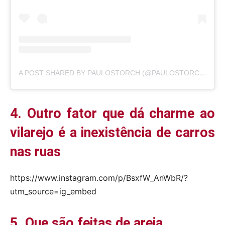
A POST SHARED BY PAULOSTORCH (@PAULOSTORCH)
4. Outro fator que dá charme ao
vilarejo é a inexistência de carros
nas ruas
https://www.instagram.com/p/BsxfW_AnWbR/?
utm_source=ig_embed
5. Que são feitas de areia