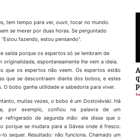
, tem tempo para ver, ouvir, tocar no mundo.
sem se mexer por duas horas. Se perguntado
 “Estou fazendo, estou pensando”.
e saída porque os espertos só se lembram de
m originalidade, espontaneamente lhe vem a ideia.
A
s que os espertos não veem. Os espertos estão
q
ias que se descontraem diante dos bobos, e estes
p
O bobo ganha utilidade e sabedoria para viver.
So
ntanto, muitas vezes, o bobo é um Dostoiévski. Há
a, por exemplo, confiou na palavra de um
 refrigerado de segunda mão: ele disse que o
so porque se mudara para a Gávea onde é fresco.
-lo sequer. Resultado: não funciona. Chamado um