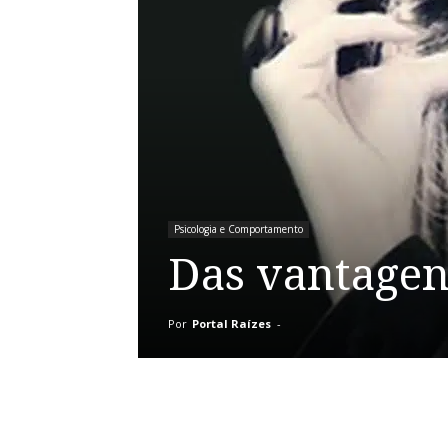
Psicologia e Comportamento
Das vantagen
Por
Portal Raízes
-