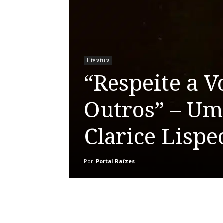
Literatura
“Respeite a V
Outros” – Um
Clarice Lispe
Por
Portal Raízes
-