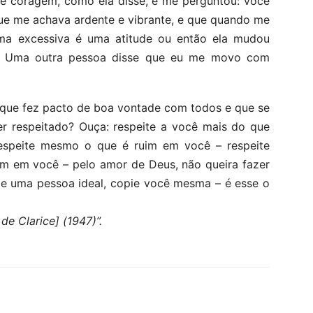
e coragem, como ela disse, e me perguntou: você
 que me achava ardente e vibrante, e que quando me
lma excessiva é uma atitude ou então ela mudou
el. Uma outra pessoa disse que eu me movo com
que fez pacto de boa vontade com todos e que se
er respeitado? Ouça: respeite a você mais do que
 respeite mesmo o que é ruim em você – respeite
im em você – pelo amor de Deus, não queira fazer
ie uma pessoa ideal, copie você mesma – é esse o
 de Clarice] (1947)”.