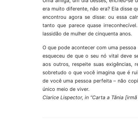
Uma amiga, um dia desses, encheu-se d
era muito diferente, não era? Ela disse
encontrou agora se disse: ou essa ca
tanto que parece quase irreconhecív
lassidão de mulher de cinquenta anos.
O que pode acontecer com uma pessoa 
esqueceu de que o seu nó vital deve s
aos outros, respeite suas exigências,
sobretudo o que você imagina que é ru
de você uma pessoa perfeita – não cop
único meio de viver.
Clarice Lispector, in “Carta a Tânia [irmã