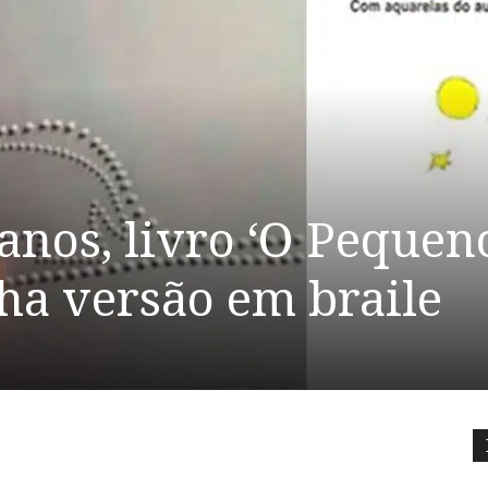
anos, livro ‘O Pequen
ha versão em braile