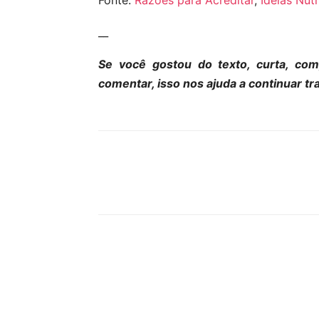
Fonte:
Razões para Acreditar
,
Ideias Nutr
__
Se você gostou do texto, curta, co
comentar, isso nos ajuda a continuar t
Compartilhar