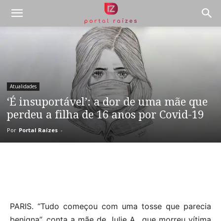
Atualidades
‘É insuportável’: a dor de uma mãe que
perdeu a filha de 16 anos por Covid-19
Por
Portal Raízes
-
PARIS. “Tudo começou com uma tosse que parecia
benigna”, conta a mãe de Julie A., que morreu vítima