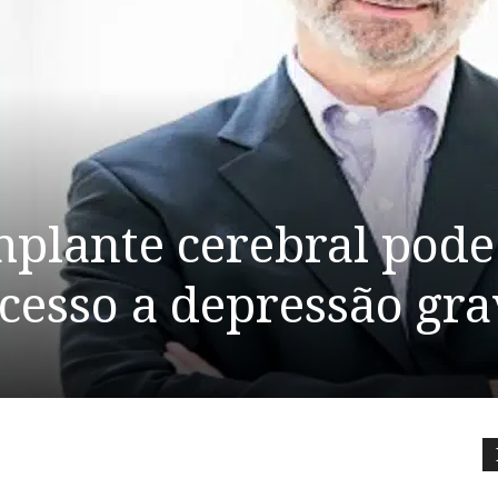
mplante cerebral pode
cesso a depressão gr