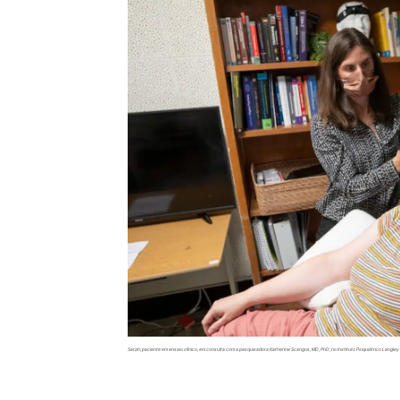
Sarah, paciente em ensaio clínico, em consulta com a pesquisadora Katherine Scangos, MD, PhD, no Instituto Psiquiátrico Langley