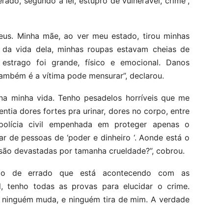
do, segundo a lei, estupro de vulnerável, crime”,
eus. Minha mãe, ao ver meu estado, tirou minhas
da vida dela, minhas roupas estavam cheias de
strago foi grande, físico e emocional. Danos
também é a vítima pode mensurar”, declarou.
 na minha vida. Tenho pesadelos horríveis que me
entia dores fortes pra urinar, dores no corpo, entre
polícia civil empenhada em proteger apenas o
ar de pessoas de ‘poder e dinheiro ‘. Aonde está o
e são devastadas por tamanha crueldade?”, cobrou.
tudo de errado que está acontecendo com as
l, tenho todas as provas para elucidar o crime.
o ninguém muda, e ninguém tira de mim. A verdade