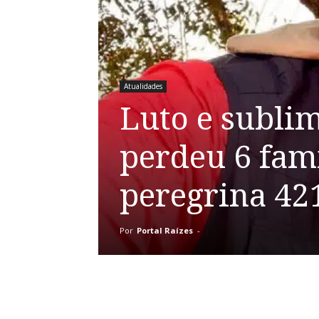
Atualidades
Luto e subli
perdeu 6 fami
peregrina 42
Por
Portal Raízes
-