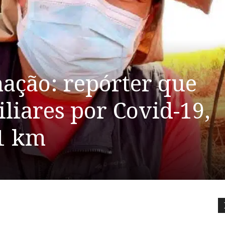
mação: repórter que
liares por Covid-19,
1 km