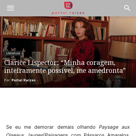
Literatura
Clarice Lispector: “Minha coragem,
inteiramente possível, me amedronta”
Por
Portal Raízes
-
Se eu me demorar demais olhando
Paysage aux
Oiseaux Jaunes
(Paisagens com Pássaros Amarelos,