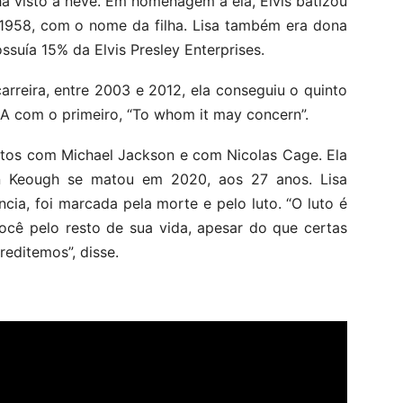
ha visto a neve. Em homenagem a ela, Elvis batizou
e 1958, com o nome da filha. Lisa também era dona
ossuía 15% da Elvis Presley Enterprises.
rreira, entre 2003 e 2012, ela conseguiu o quinto
UA com o primeiro, “To whom it may concern”.
ntos com Michael Jackson e com Nicolas Cage. Ela
in Keough se matou em 2020, aos 27 anos. Lisa
cia, foi marcada pela morte e pelo luto. “O luto é
ocê pelo resto de sua vida, apesar do que certas
reditemos”, disse.