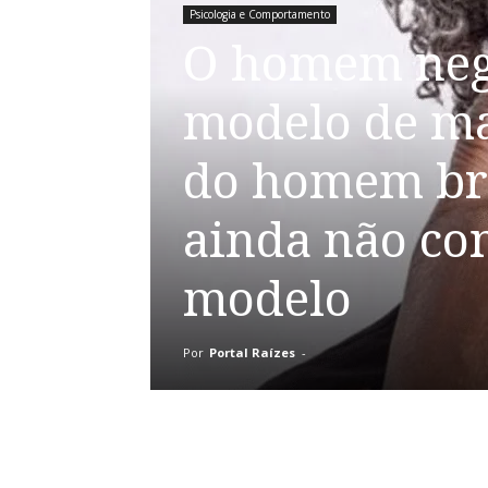
Psicologia e Comportamento
O homem negr
modelo de ma
do homem br
ainda não con
modelo
Por
Portal Raízes
-