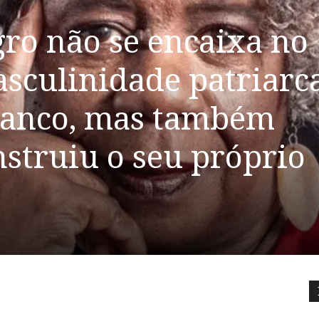
o não se encaixa no
sculinidade patriarc
anco, mas também
struiu o seu próprio