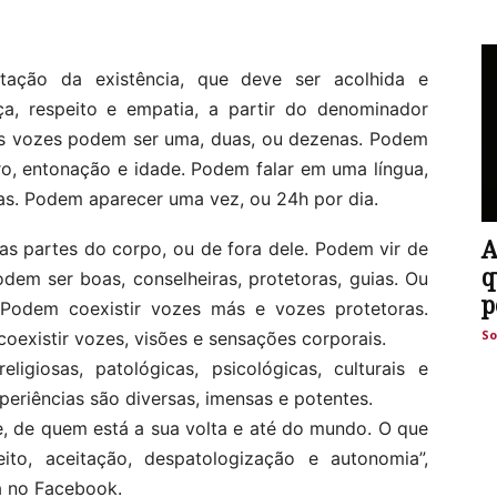
ação da existência, que deve ser acolhida e
ça, respeito e empatia, a partir do denominador
As vozes podem ser uma, duas, ou dezenas. Podem
o, entonação e idade. Podem falar em uma língua,
as. Podem aparecer uma vez, ou 24h por dia.
A
as partes do corpo, ou de fora dele. Podem vir de
q
odem ser boas, conselheiras, protetoras, guias. Ou
p
 Podem coexistir vozes más e vozes protetoras.
So
oexistir vozes, visões e sensações corporais.
ligiosas, patológicas, psicológicas, culturais e
xperiências são diversas, imensas e potentes.
, de quem está a sua volta e até do mundo. O que
to, aceitação, despatologização e autonomia”,
a no Facebook.