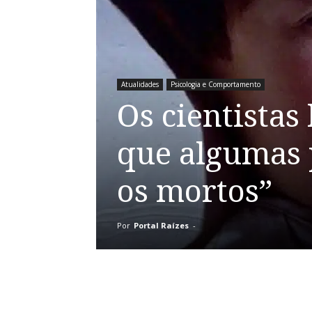
Atualidades
Psicologia e Comportamento
Os cientistas
que algumas 
os mortos”
Por
Portal Raízes
-