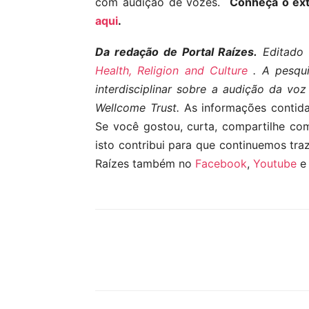
com audição de vozes.
Conheça o ext
aqui
.
Da redação de Portal Raízes.
Editado 
Health, Religion and Culture
. A pesqui
interdisciplinar sobre a audição da vo
Wellcome Trust.
As informações contidas
Se você gostou, curta, compartilhe co
isto contribui para que continuemos tra
Raízes também no
Facebook
,
Youtube
Compartilhar