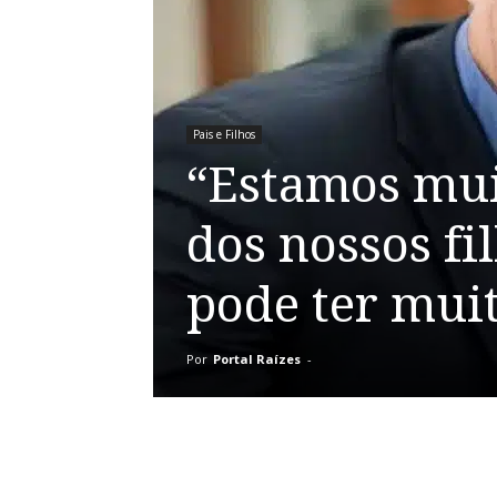
Pais e Filhos
“Estamos mui
dos nossos fi
pode ter muit
Por
Portal Raízes
-