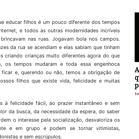
ue educar filhos é um pouco diferente dos tempos
nternet, e todos as outras modernidades incríveis
 brincavam nas ruas. Jogavam bola nos campos.
uzes da rua se acendiam e elas sabiam que tinham
s criando crianças muito diferentes agora do que
aro, os tempos mudaram e toda essa engenhoca
A
a ficar e, querendo ou não, temos a obrigação de
q
ssos filhos que existe vida, felicidade e muitas
p
So
 à felicidade fácil, ao prazer instantâneo e sem
lor da busca, da necessidade da espera, do saber
dem o interesse pela socialização, desvaloriza os
ente e em grupo e podem se tornar vitimistas,
donistas e sem escrúpulos.