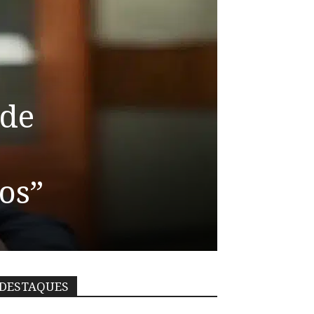
ade
os”
DESTAQUES