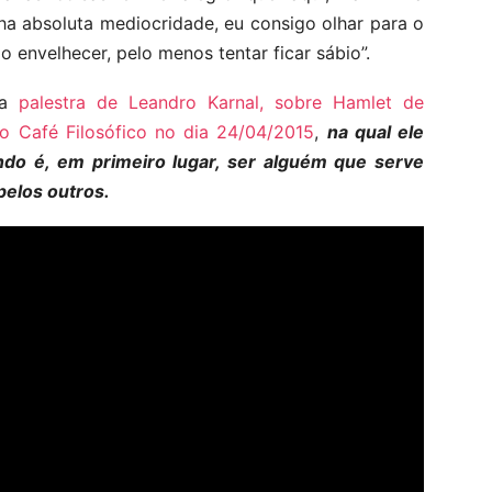
nha absoluta mediocridade, eu consigo olhar para o
ao envelhecer, pelo menos tentar ficar sábio”.
da
palestra de Leandro Karnal, sobre Hamlet de
 Café Filosófico no dia 24/04/2015
,
na qual ele
do é, em primeiro lugar, ser alguém que serve
 pelos outros.