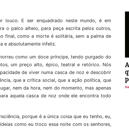
er louco. E ser enquadrado neste mundo, é em
ra o palco alheio, para peça escrita pelos outros,
ao final, como a morte é solitária, sem a palma de
 e absolutamente infeliz.
 morreu como um doce príncipe, tendo purgado do
A
os, um preço alto, épico, teatral e retórico. Nós
q
pacidade de viver numa casca de noz e descobrir
p
ncia, que a crítica social, que a ação política, que
So
ugar, nem da hora, nem do momento, mas apenas
para aquela casca de noz onde ele encontra todo
sciência, porque é a única coisa que eu tenho, eu,
 ideias como eu troco essa noite com os senhores,