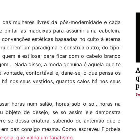
a das mulheres livres da pós-modernidade e cada
e pintar as madeixas para assumir uma cabeleira
s convenções estéticas baseadas no culto à eterna
o quebrem um paradigma e construa outro, do tipo:
quem é estilosa; para ficar com o cabelo branco
gem… Nada disso, a moda genuína é aquela que te
A
à vontade, confortável e, dane-se, o que pensa os
q
 há nos seus vestidos, quantos calos há nos seus
p
So
assar horas num salão, horas sob o sol, horas na
u objeto de desejo, se só assim ele demonstra
livre-se dessa criatura, sabendo de antemão que o
se em paz consigo mesma. Como escreveu Florbela
 seja, que valha um fanatismo
.