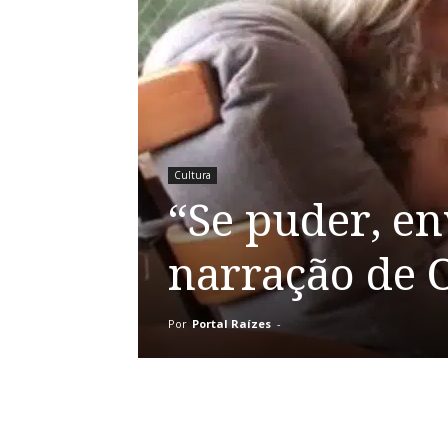
Cultura
“Se puder, en
narração de
Por
Portal Raízes
-