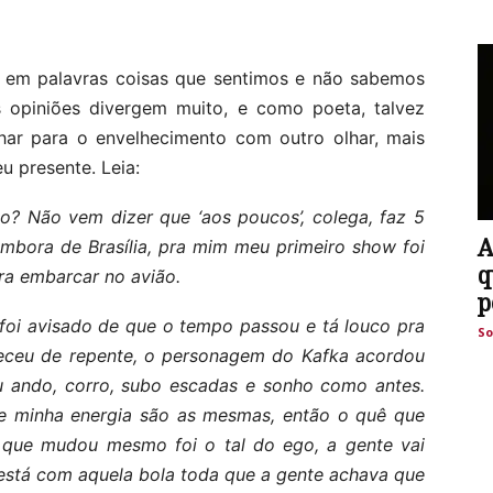
 em palavras coisas que sentimos e não sabemos
as opiniões divergem muito, e como poeta, talvez
ar para o envelhecimento com outro olhar, mais
eu presente. Leia:
ho? Não vem dizer que ‘aos poucos’, colega, faz 5
A
embora de Brasília, pra mim meu primeiro show foi
q
pra embarcar no avião.
p
oi avisado de que o tempo passou e tá louco pra
So
nteceu de repente, o personagem do Kafka acordou
eu ando, corro, subo escadas e sonho como antes.
 minha energia são as mesmas, então o quê que
 que mudou mesmo foi o tal do ego, a gente vai
está com aquela bola toda que a gente achava que