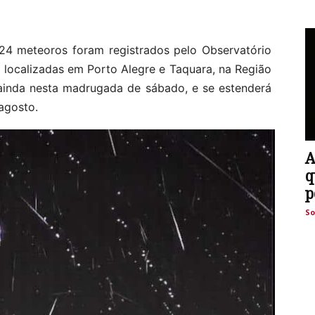
624 meteoros foram registrados pelo Observatório
 localizadas em Porto Alegre e Taquara, na Região
 ainda nesta madrugada de sábado, e se estenderá
agosto.
A
q
p
So