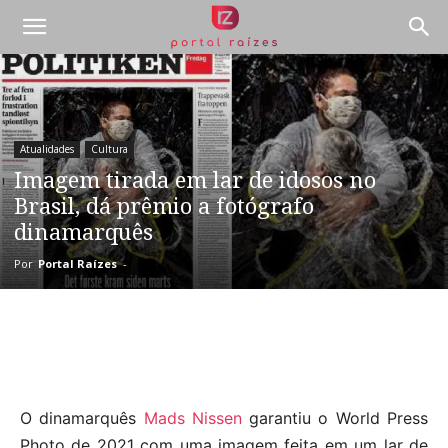
Atualidades
Cultura
Imagem tirada em lar de idosos no
Brasil, dá prêmio a fotógrafo
dinamarquês
Por
Portal Raízes
-
O dinamarquês
Mads Nissen
garantiu o World Press
Photo de 2021 com uma imagem feita em um lar de