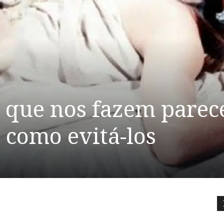
 que nos fazem parec
 como evitá-los