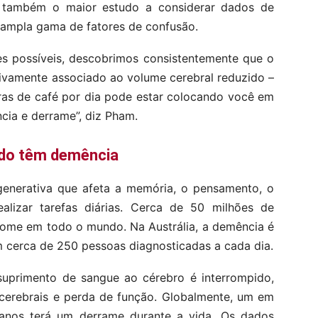
 também o maior estudo a considerar dados de
 ampla gama de fatores de confusão.
s possíveis, descobrimos consistentemente que o
tivamente associado ao volume cerebral reduzido –
aras de café por dia pode estar colocando você em
cia e derrame”, diz Pham.
ndo têm demência
enerativa que afeta a memória, o pensamento, o
lizar tarefas diárias. Cerca de 50 milhões de
rome em todo o mundo. Na Austrália, a demência é
m cerca de 250 pessoas diagnosticadas a cada dia.
primento de sangue ao cérebro é interrompido,
 cerebrais e perda de função. Globalmente, um em
anos terá um derrame durante a vida. Os dados