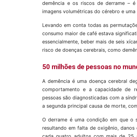
demência e os riscos de derrame – é
imagens volumétricas do cérebro e uma
Levando em conta todas as permutaçõe
consumo maior de café estava significa
essencialmente, beber mais de seis xíc
risco de doenças cerebrais, como demên
50 milhões de pessoas no mu
A demência é uma doença cerebral deg
comportamento e a capacidade de rea
pessoas são diagnosticadas com a sínd
a segunda principal causa de morte, co
O derrame é uma condição em que o su
resultando em falta de oxigênio, danos
cada quatro adultos com mais de 25 