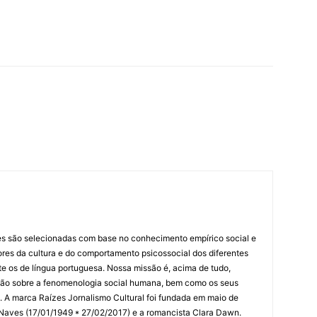
es são selecionadas com base no conhecimento empírico social e
idores da cultura e do comportamento psicossocial dos diferentes
 os de língua portuguesa. Nossa missão é, acima de tudo,
lexão sobre a fenomenologia social humana, bem como os seus
res. A marca Raízes Jornalismo Cultural foi fundada em maio de
 Naves (17/01/1949 * 27/02/2017) e a romancista Clara Dawn.