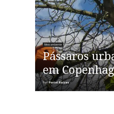
Meio ambiente
Pássaros urb
em Copenha
Por
Portal Raízes
-