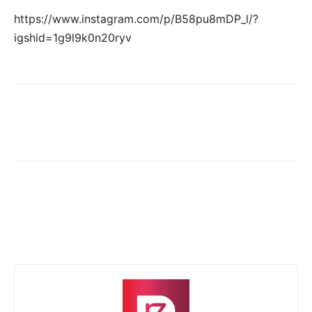
https://www.instagram.com/p/B58pu8mDP_l/?
igshid=1g9l9k0n20ryv