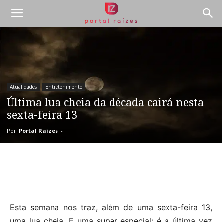
Atualidades
Entretenimento
Última lua cheia da década cairá nesta
sexta-feira 13
Por
Portal Raízes
-
Esta semana nos traz, além de uma sexta-feira 13,
uma lua cheia. E uma super especial: é a última vez