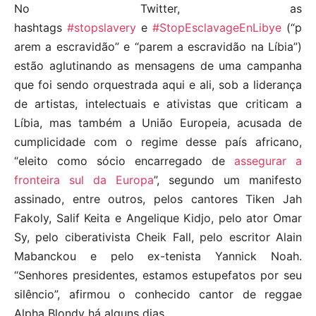
No Twitter, as
hashtags
#stopslavery
e
#StopEsclavageEnLibye
(“p
arem a escravidão” e “parem a escravidão na Líbia”)
estão aglutinando as mensagens de uma campanha
que foi sendo orquestrada aqui e ali, sob a liderança
de artistas, intelectuais e ativistas que criticam a
Líbia, mas também a União Europeia, acusada de
cumplicidade com o regime desse país africano,
“eleito como sócio encarregado de
assegurar a
fronteira sul da Europa
”, segundo um manifesto
assinado, entre outros, pelos cantores Tiken Jah
Fakoly, Salif Keita e Angelique Kidjo, pelo ator Omar
Sy, pelo ciberativista Cheik Fall, pelo escritor Alain
Mabanckou e pelo ex-tenista Yannick Noah.
“Senhores presidentes, estamos estupefatos por seu
silêncio”, afirmou o conhecido cantor de reggae
Alpha Blondy há alguns dias.