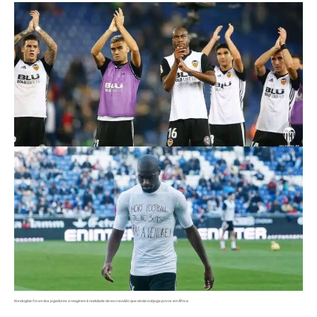
Kondogbia foi um dos jogadores a reagirem à realidade da escravidão que ainda subjuga povos em África.