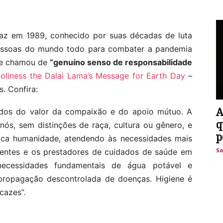
Paz em 1989, conhecido por suas décadas de luta
essoas do mundo todo para combater a pandemia
le chamou de
“genuíno senso de responsabilidade
oliness the Dalai Lama’s Message for Earth Day
–
s. Confira:
A
dos do valor da compaixão e do apoio mútuo. A
q
ós, sem distinções de raça, cultura ou gênero, e
p
ca humanidade, atendendo às necessidades mais
So
doentes e os prestadores de cuidados de saúde em
cessidades fundamentais de água potável e
ropagação descontrolada de doenças. Higiene é
cazes”.