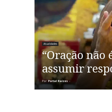
Atualidades
“Oração não é
assumir resp
Por
Portal Raízes
-