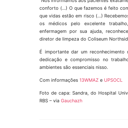
“Nós informamos aos pacientes exatamen
conforto (…) O que fazemos é feito co
que vidas estão em risco (…) Recebemo
os médicos pelo excelente trabal
enfermagem por sua ajuda, reconhec
diretor de limpeza do Coliseum Northsi
É importante dar um reconhecimento 
dedicação e compromisso no trabalh
ambientes são essenciais nisso.
Com informações
13WMAZ
e
UPSOCL
Foto de capa: Sandra, do Hospital Univ
RBS – via
Gauchazh