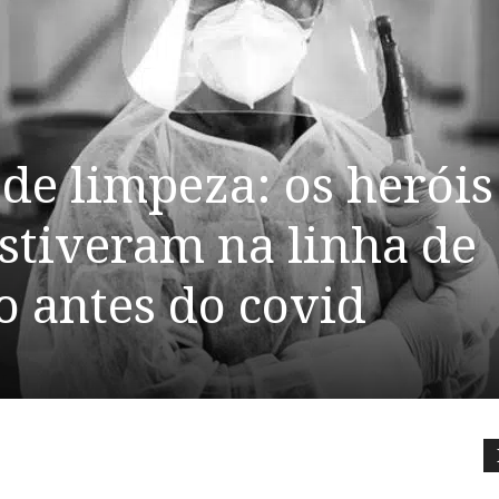
 de limpeza: os heróis
stiveram na linha de
o antes do covid