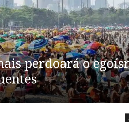
amais perdoará o egoí
uentes