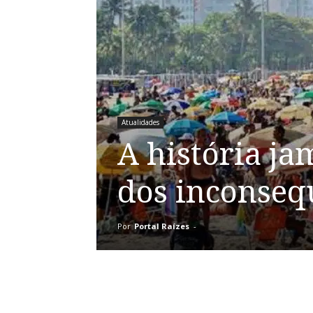
Atualidades
A história j
dos inconseq
Por
Portal Raízes
-