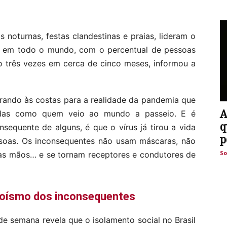
noturnas, festas clandestinas e praias, lideram o
 em todo o mundo, com o percentual de pessoas
o três vezes em cerca de cinco meses, informou a
irando às costas para a realidade da pandemia que
A
idas como quem veio ao mundo a passeio. E é
q
equente de alguns, é que o vírus já tirou a vida
p
ssoas. Os inconsequentes não usam máscaras, não
So
 as mãos… e se tornam receptores e condutores de
egoísmo dos inconsequentes
de semana revela que o isolamento social no Brasil