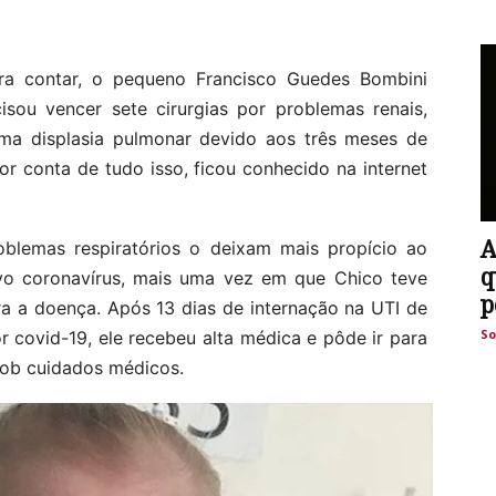
ara contar, o pequeno Francisco Guedes Bombini
ou vencer sete cirurgias por problemas renais,
uma displasia pulmonar devido aos três meses de
r conta de tudo isso, ficou conhecido na internet
A
oblemas respiratórios o deixam mais propício ao
q
o coronavírus, mais uma vez em que Chico teve
p
ra a doença. Após 13 dias de internação na UTI de
So
r covid-19, ele recebeu alta médica e pôde ir para
sob cuidados médicos.