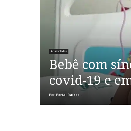
Atualidades
Bebê com sí
covid-19 e e
Por
Portal Raízes
-