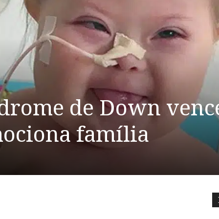
ndrome de Down venc
mociona família